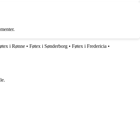
ementer.
øtex i Rønne
•
Føtex i Sønderborg
•
Føtex i Fredericia
•
le.