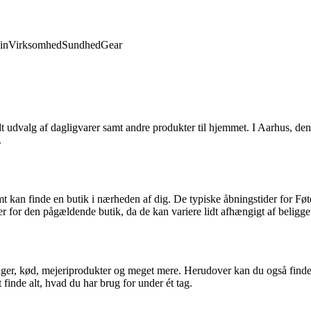
in
Virksomhed
Sundhed
Gear
 udvalg af dagligvarer samt andre produkter til hjemmet. I Aarhus, den
.
mt kan finde en butik i nærheden af dig. De typiske åbningstider for Føtex
er for den pågældende butik, da de kan variere lidt afhængigt af beligg
sager, kød, mejeriprodukter og meget mere. Herudover kan du også finde 
finde alt, hvad du har brug for under ét tag.