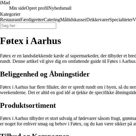
iMad
Min side
Opret profil
Nyhedsmail
Kategorier
Restaurant
Færdigretter
Catering
Måltidskasser
Drikkevarer
Specialiteter
V
Føtex i Aarhus
Føtex er en landsdækkende kæde af supermarkeder, der tilbyder et bredt
rundt. Denne artikel vil give dig en omfattende guide til Føtex i Aarhus
Beliggenhed og Åbningstider
Føtex i Aarhus har flere filialer, der er spredt rundt om i byen, så du ne
weekenderne. Det er altid en god idé at tjekke de specifikke åbningstid
Produktsortiment
Føtex i Aarhus tilbyder et stort udvalg af fødevarer såsom frugt, grønt
er noget for enhver smag og behov i Føtex, og du kan være sikker på at 