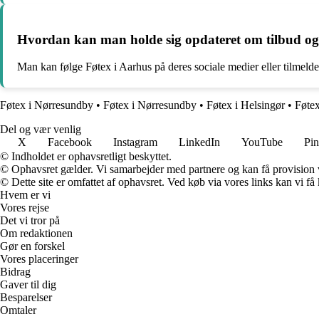
Hvordan kan man holde sig opdateret om tilbud og
Man kan følge Føtex i Aarhus på deres sociale medier eller tilmeld
Føtex i Nørresundby
•
Føtex i Nørresundby
•
Føtex i Helsingør
•
Føtex
Del og vær venlig
X
Facebook
Instagram
LinkedIn
YouTube
Pin
© Indholdet er ophavsretligt beskyttet.
© Ophavsret gælder. Vi samarbejder med partnere og kan få provision
© Dette site er omfattet af ophavsret. Ved køb via vores links kan vi 
Hvem er vi
Vores rejse
Det vi tror på
Om redaktionen
Gør en forskel
Vores placeringer
Bidrag
Gaver til dig
Besparelser
Omtaler