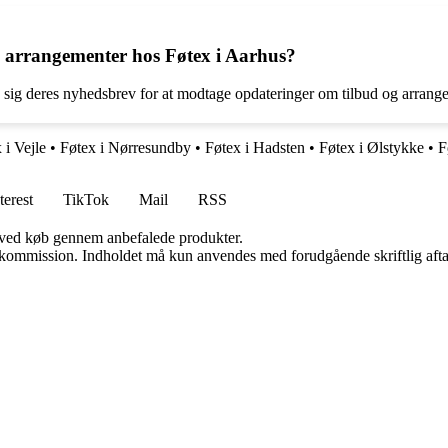
 arrangementer hos Føtex i Aarhus?
e sig deres nyhedsbrev for at modtage opdateringer om tilbud og arrang
 i Vejle
•
Føtex i Nørresundby
•
Føtex i Hadsten
•
Føtex i Ølstykke
•
F
terest
TikTok
Mail
RSS
 ved køb gennem anbefalede produkter.
få kommission. Indholdet må kun anvendes med forudgående skriftlig afta