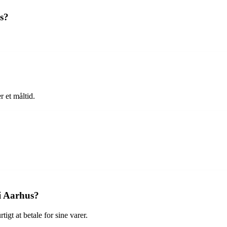
s?
r et måltid.
 i Aarhus?
igt at betale for sine varer.