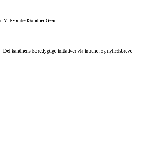
in
Virksomhed
Sundhed
Gear
Del kantinens bæredygtige initiativer via intranet og nyhedsbreve