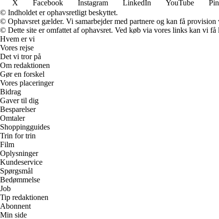
X
Facebook
Instagram
LinkedIn
YouTube
Pin
© Indholdet er ophavsretligt beskyttet.
© Ophavsret gælder. Vi samarbejder med partnere og kan få provision
© Dette site er omfattet af ophavsret. Ved køb via vores links kan vi 
Hvem er vi
Vores rejse
Det vi tror på
Om redaktionen
Gør en forskel
Vores placeringer
Bidrag
Gaver til dig
Besparelser
Omtaler
Shoppingguides
Trin for trin
Film
Oplysninger
Kundeservice
Spørgsmål
Bedømmelse
Job
Tip redaktionen
Abonnent
Min side