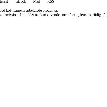
terest
TikTok
Mail
RSS
 ved køb gennem anbefalede produkter.
få kommission. Indholdet må kun anvendes med forudgående skriftlig afta