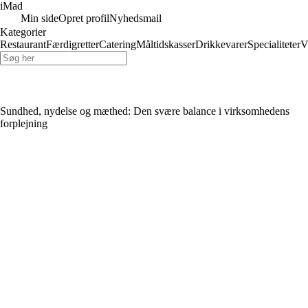
iMad
Min side
Opret profil
Nyhedsmail
Kategorier
Restaurant
Færdigretter
Catering
Måltidskasser
Drikkevarer
Specialiteter
V
Sundhed, nydelse og mæthed: Den svære balance i virksomhedens
forplejning