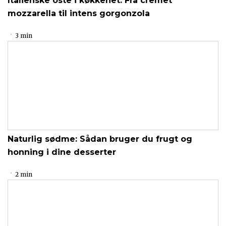
Italienske oste i køkkenet: Fra cremet
mozzarella til intens gorgonzola
3 min
Naturlig sødme: Sådan bruger du frugt og
honning i dine desserter
2 min