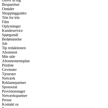
Gaver til dig
Besparelser
Omtaler
Shoppingguides
Trin for trin
Film
Oplysninger
Kundeservice
Spørgsmål
Bedømmelse
Job
Tip redaktionen
Abonnent
Min side
Abonnementsplan
Prisliste
Gevinster
Tjenester
Netværk
Reklamepartner
Sponsorat
Provisionstager
Netværkspartner
Presse
Kontakt os