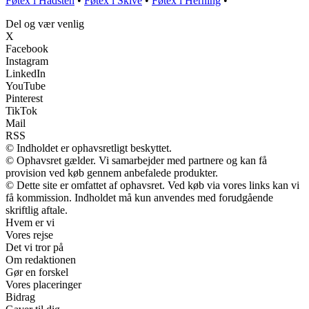
Føtex i Hadsten
•
Føtex i Skive
•
Føtex i Herning
•
Del og vær venlig
X
Facebook
Instagram
LinkedIn
YouTube
Pinterest
TikTok
Mail
RSS
© Indholdet er ophavsretligt beskyttet.
© Ophavsret gælder. Vi samarbejder med partnere og kan få
provision ved køb gennem anbefalede produkter.
© Dette site er omfattet af ophavsret. Ved køb via vores links kan vi
få kommission. Indholdet må kun anvendes med forudgående
skriftlig aftale.
Hvem er vi
Vores rejse
Det vi tror på
Om redaktionen
Gør en forskel
Vores placeringer
Bidrag