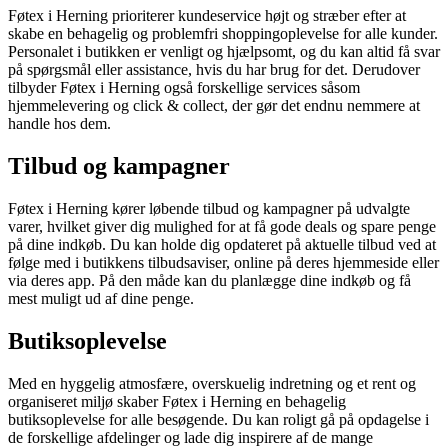
Føtex i Herning prioriterer kundeservice højt og stræber efter at
skabe en behagelig og problemfri shoppingoplevelse for alle kunder.
Personalet i butikken er venligt og hjælpsomt, og du kan altid få svar
på spørgsmål eller assistance, hvis du har brug for det. Derudover
tilbyder Føtex i Herning også forskellige services såsom
hjemmelevering og click & collect, der gør det endnu nemmere at
handle hos dem.
Tilbud og kampagner
Føtex i Herning kører løbende tilbud og kampagner på udvalgte
varer, hvilket giver dig mulighed for at få gode deals og spare penge
på dine indkøb. Du kan holde dig opdateret på aktuelle tilbud ved at
følge med i butikkens tilbudsaviser, online på deres hjemmeside eller
via deres app. På den måde kan du planlægge dine indkøb og få
mest muligt ud af dine penge.
Butiksoplevelse
Med en hyggelig atmosfære, overskuelig indretning og et rent og
organiseret miljø skaber Føtex i Herning en behagelig
butiksoplevelse for alle besøgende. Du kan roligt gå på opdagelse i
de forskellige afdelinger og lade dig inspirere af de mange