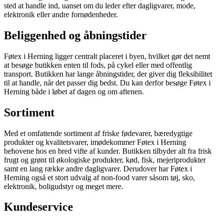
sted at handle ind, uanset om du leder efter dagligvarer, mode,
elektronik eller andre fornødenheder.
Beliggenhed og åbningstider
Føtex i Herning ligger centralt placeret i byen, hvilket gør det nemt
at besøge butikken enten til fods, på cykel eller med offentlig
transport. Butikken har lange åbningstider, der giver dig fleksibilitet
til at handle, når det passer dig bedst. Du kan derfor besøge Føtex i
Herning både i løbet af dagen og om aftenen.
Sortiment
Med et omfattende sortiment af friske fødevarer, bæredygtige
produkter og kvalitetsvarer, imødekommer Føtex i Herning
behovene hos en bred vifte af kunder. Butikken tilbyder alt fra frisk
frugt og grønt til økologiske produkter, kød, fisk, mejeriprodukter
samt en lang række andre dagligvarer. Derudover har Føtex i
Herning også et stort udvalg af non-food varer såsom tøj, sko,
elektronik, boligudstyr og meget mere.
Kundeservice