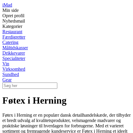
iMad
Min side
Opret profil
Nyhedsmail
Kategorier
Restaurant
Færdigretter
Catering
Måltidskasser
Drikkevarer
Specialiteter
Vin
Virksomhed
Sundhed
Gear
Føtex i Herning
Føtex i Herning er en populær dansk detailhandelskæde, der tilbyder
et bredt udvalg af kvalitetsprodukter, velsmagende madvarer og
praktiske løsninger til hverdagen for forbrugerne. Med et varieret
sortiment og fremragende kundeservice er Føtex i Herning et ideelt