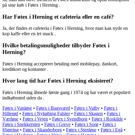
på sine køb i Føtex i Herning .
Har Føtex i Herning et cafeteria eller en café?
Ja, der findes et cafeteria i Føtex i Herning, hvor man kan nyde en
kop kaffe eller en let snack .
Hvilke betalingsmuligheder tilbyder Føtex i
Herning?
Føtex i Herning accepterer betaling med mobilepay, dankort,
kreditkort og kontanter .
Hvor lang tid har Føtex i Herning eksisteret?
Føtex i Herning åbnede første gang i 1974 og har været et populært
indkøbssted siden da .
Føtex i Vanløse
•
Føtex i Bagsværd
•
Føtex i Valby
•
Føtex i
Hillerød
•
Føtex i Nykøbing Falster
•
Føtex i Skagen
•
Føtex i
Værløse
•
Føtex i Vejen
•
Føtex i Svendborg
•
Føtex i Roskilde
•
Føtex i Snekkersten
•
Føtex i Greve
•
Føtex i Sorø
•
Føtex i
Hjørring
•
Føtex i Skanderborg
•
Føtex i Stenløse
•
Føtex i Egå
•