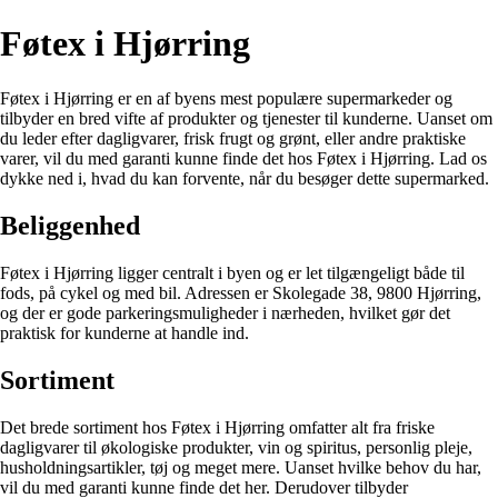
Føtex i Hjørring
Føtex i Hjørring er en af byens mest populære supermarkeder og
tilbyder en bred vifte af produkter og tjenester til kunderne. Uanset om
du leder efter dagligvarer, frisk frugt og grønt, eller andre praktiske
varer, vil du med garanti kunne finde det hos Føtex i Hjørring. Lad os
dykke ned i, hvad du kan forvente, når du besøger dette supermarked.
Beliggenhed
Føtex i Hjørring ligger centralt i byen og er let tilgængeligt både til
fods, på cykel og med bil. Adressen er Skolegade 38, 9800 Hjørring,
og der er gode parkeringsmuligheder i nærheden, hvilket gør det
praktisk for kunderne at handle ind.
Sortiment
Det brede sortiment hos Føtex i Hjørring omfatter alt fra friske
dagligvarer til økologiske produkter, vin og spiritus, personlig pleje,
husholdningsartikler, tøj og meget mere. Uanset hvilke behov du har,
vil du med garanti kunne finde det her. Derudover tilbyder