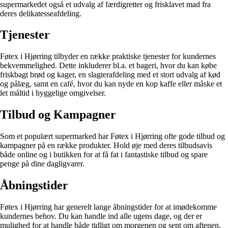
supermarkedet også et udvalg af færdigretter og frisklavet mad fra
deres delikatesseafdeling.
Tjenester
Føtex i Hjørring tilbyder en række praktiske tjenester for kundernes
bekvemmelighed. Dette inkluderer bl.a. et bageri, hvor du kan købe
friskbagt brød og kager, en slagterafdeling med et stort udvalg af kød
og pålæg, samt en café, hvor du kan nyde en kop kaffe eller måske et
let måltid i hyggelige omgivelser.
Tilbud og Kampagner
Som et populært supermarked har Føtex i Hjørring ofte gode tilbud og
kampagner på en række produkter. Hold øje med deres tilbudsavis
både online og i butikken for at få fat i fantastiske tilbud og spare
penge på dine dagligvarer.
Åbningstider
Føtex i Hjørring har generelt lange åbningstider for at imødekomme
kundernes behov. Du kan handle ind alle ugens dage, og der er
mulighed for at handle både tidligt om morgenen og sent om aftenen.