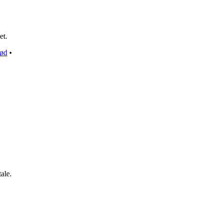
et.
rød
•
ale.