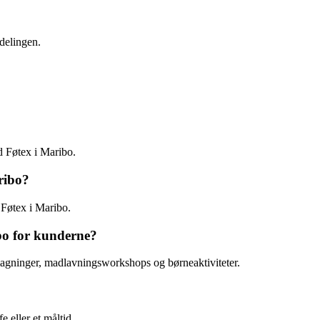
delingen.
d Føtex i Maribo.
ribo?
 Føtex i Maribo.
ibo for kunderne?
magninger, madlavningsworkshops og børneaktiviteter.
 eller et måltid.