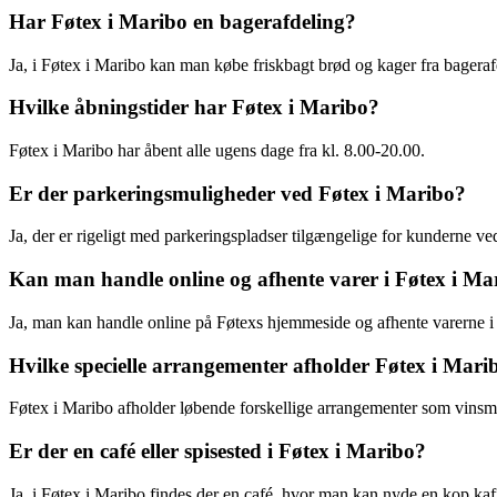
Har Føtex i Maribo en bagerafdeling?
Ja, i Føtex i Maribo kan man købe friskbagt brød og kager fra bageraf
Hvilke åbningstider har Føtex i Maribo?
Føtex i Maribo har åbent alle ugens dage fra kl. 8.00-20.00.
Er der parkeringsmuligheder ved Føtex i Maribo?
Ja, der er rigeligt med parkeringspladser tilgængelige for kunderne ve
Kan man handle online og afhente varer i Føtex i Ma
Ja, man kan handle online på Føtexs hjemmeside og afhente varerne i
Hvilke specielle arrangementer afholder Føtex i Mar
Føtex i Maribo afholder løbende forskellige arrangementer som vins
Er der en café eller spisested i Føtex i Maribo?
Ja, i Føtex i Maribo findes der en café, hvor man kan nyde en kop kaffe