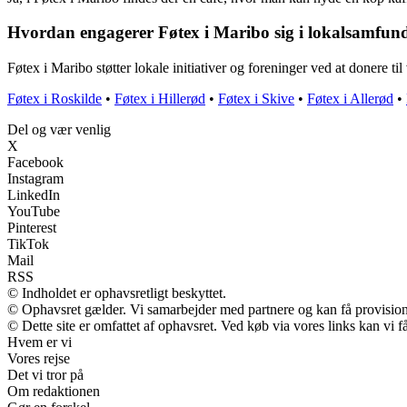
Hvordan engagerer Føtex i Maribo sig i lokalsamfun
Føtex i Maribo støtter lokale initiativer og foreninger ved at donere t
Føtex i Roskilde
•
Føtex i Hillerød
•
Føtex i Skive
•
Føtex i Allerød
•
Del og vær venlig
X
Facebook
Instagram
LinkedIn
YouTube
Pinterest
TikTok
Mail
RSS
© Indholdet er ophavsretligt beskyttet.
© Ophavsret gælder. Vi samarbejder med partnere og kan få provisio
© Dette site er omfattet af ophavsret. Ved køb via vores links kan vi
Hvem er vi
Vores rejse
Det vi tror på
Om redaktionen