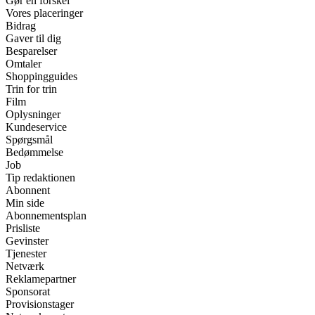
Gør en forskel
Vores placeringer
Bidrag
Gaver til dig
Besparelser
Omtaler
Shoppingguides
Trin for trin
Film
Oplysninger
Kundeservice
Spørgsmål
Bedømmelse
Job
Tip redaktionen
Abonnent
Min side
Abonnementsplan
Prisliste
Gevinster
Tjenester
Netværk
Reklamepartner
Sponsorat
Provisionstager