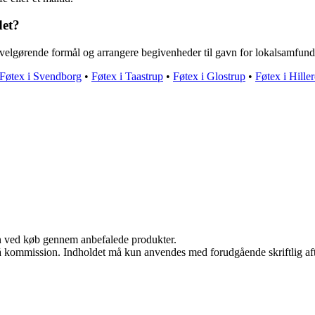
det?
il velgørende formål og arrangere begivenheder til gavn for lokalsamfund
Føtex i Svendborg
•
Føtex i Taastrup
•
Føtex i Glostrup
•
Føtex i Hille
n ved køb gennem anbefalede produkter.
 få kommission. Indholdet må kun anvendes med forudgående skriftlig aft