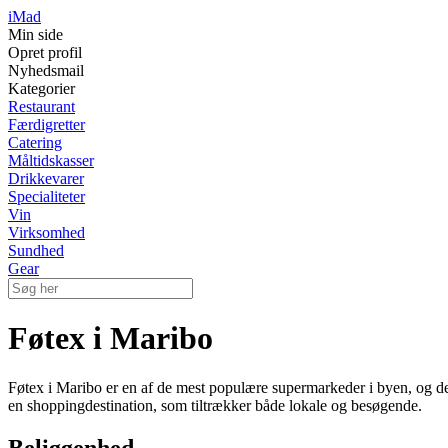
iMad
Min side
Opret profil
Nyhedsmail
Kategorier
Restaurant
Færdigretter
Catering
Måltidskasser
Drikkevarer
Specialiteter
Vin
Virksomhed
Sundhed
Gear
Føtex i Maribo
Føtex i Maribo er en af de mest populære supermarkeder i byen, og det 
en shoppingdestination, som tiltrækker både lokale og besøgende.
Beliggenhed