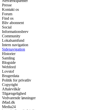
Netværkspartner
Presse
Kontakt os
Forum
Find os
Bliv abonnent
Social
Informationsbrev
Community
Lokalsamfund
Intern navigation
Sidenavigation
Historier
Samling
Blogside
Webfeed
Lovstof
Brugerdata
Politik for privatliv
Copyright
Aftalevilkår
Tilgængelighed
Vedvarende løsninger
iMad.dk
Media24