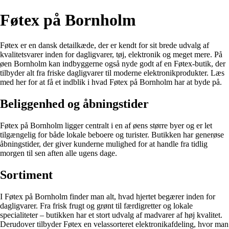
Føtex på Bornholm
Føtex er en dansk detailkæde, der er kendt for sit brede udvalg af
kvalitetsvarer inden for dagligvarer, tøj, elektronik og meget mere. På
øen Bornholm kan indbyggerne også nyde godt af en Føtex-butik, der
tilbyder alt fra friske dagligvarer til moderne elektronikprodukter. Læs
med her for at få et indblik i hvad Føtex på Bornholm har at byde på.
Beliggenhed og åbningstider
Føtex på Bornholm ligger centralt i en af øens større byer og er let
tilgængelig for både lokale beboere og turister. Butikken har generøse
åbningstider, der giver kunderne mulighed for at handle fra tidlig
morgen til sen aften alle ugens dage.
Sortiment
I Føtex på Bornholm finder man alt, hvad hjertet begærer inden for
dagligvarer. Fra frisk frugt og grønt til færdigretter og lokale
specialiteter – butikken har et stort udvalg af madvarer af høj kvalitet.
Derudover tilbyder Føtex en velassorteret elektronikafdeling, hvor man