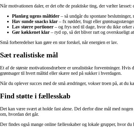
Når motivationen daler, er det ofte de praktiske ting, der vælter læsset: 
Planlæg ugens måltider
– så undgår du spontane beslutninger, n
Hav sunde snacks klar
– fx nødder, frugt eller grøntsagsstænger
Lav større portioner
– og frys ned til dage, hvor du ikke orker 
Gør køkkenet klar
– ryd op, så det bliver rart og overskueligt a
Små forberedelser kan gøre en stor forskel, når energien er lav.
Sæt realistiske mål
Et af de største motivationsdræbere er urealistiske forventninger. Hvis du
grøntsager til hvert måltid eller skære ned på sukker i hverdagen.
Når du oplever succes med de små ændringer, vokser troen på, at du kan
Find støtte i fællesskab
Det kan være svært at holde fast alene. Del derfor dine mål med nogen –
om, hvordan det går.
Der findes også mange online fællesskaber og lokale grupper, hvor du 