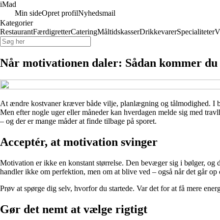
iMad
Min side
Opret profil
Nyhedsmail
Kategorier
Restaurant
Færdigretter
Catering
Måltidskasser
Drikkevarer
Specialiteter
V
Når motivationen daler: Sådan kommer du t
At ændre kostvaner kræver både vilje, planlægning og tålmodighed. I be
Men efter nogle uger eller måneder kan hverdagen melde sig med travlhed,
– og der er mange måder at finde tilbage på sporet.
Acceptér, at motivation svinger
Motivation er ikke en konstant størrelse. Den bevæger sig i bølger, og de
handler ikke om perfektion, men om at blive ved – også når det går op
Prøv at spørge dig selv, hvorfor du startede. Var det for at få mere ener
Gør det nemt at vælge rigtigt