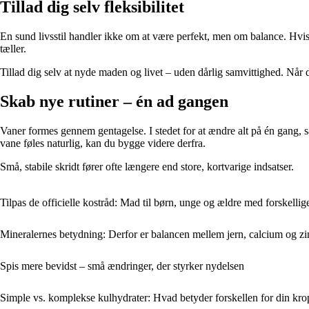
Tillad dig selv fleksibilitet
En sund livsstil handler ikke om at være perfekt, men om balance. Hvis du
tæller.
Tillad dig selv at nyde maden og livet – uden dårlig samvittighed. Når du gi
Skab nye rutiner – én ad gangen
Vaner formes gennem gentagelse. I stedet for at ændre alt på én gang
vane føles naturlig, kan du bygge videre derfra.
Små, stabile skridt fører ofte længere end store, kortvarige indsatser.
Tilpas de officielle kostråd: Mad til børn, unge og ældre med forskelli
Mineralernes betydning: Derfor er balancen mellem jern, calcium og zi
Spis mere bevidst – små ændringer, der styrker nydelsen
Simple vs. komplekse kulhydrater: Hvad betyder forskellen for din kro