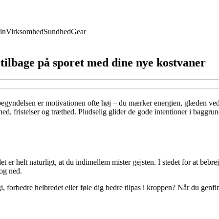
in
Virksomhed
Sundhed
Gear
ilbage på sporet med dine nye kostvaner
gyndelsen er motivationen ofte høj – du mærker energien, glæden ved at
 fristelser og træthed. Pludselig glider de gode intentioner i baggrunden
t er helt naturligt, at du indimellem mister gejsten. I stedet for at beb
 og ned.
gi, forbedre helbredet eller føle dig bedre tilpas i kroppen? Når du genf