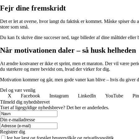
Fejr dine fremskridt
Det er let at overse, hvor langt du faktisk er kommet. Måske spiser du al
store som små.
Du kan fx skrive dine succeser ned, tage billeder af dine måltider eller
Når motivationen daler – så husk helheden
At ændre kostvaner er ikke et sprint, men et maraton. Der vil være perio
du stærkere og mere bevidst om, hvad der virker for dig.
Motivation kommer og går, men gode vaner kan blive – hvis du giver de
Del og vær venlig
X
Facebook
Instagram
LinkedIn
YouTube
Pin
Tilmeld dig nyhedsbrevet
Træt af ligegyldige nyhedsbreve? Det her er anderledes.
Din e-mailadresse
Registrer dig
Jeg har læst og forstået brugervilkår og privatlivspolitik.